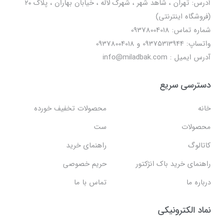
آدرس: تهران ، شاهد شهر ، شهرک لاله ، خیابان بهاران ، پلاک ۲۰
(فروشگاه اینترنتی)
شماره تماس: 09378004018
واتساپ: 09375313944 و 09378004018
آدرس ایمیل : info@miladbak.com
دسترسی سریع
خانه
محصولات تخفیف خورده
محصولات
ست
کاتالوگ
راهنمای خرید
راهنمای خرید باک انژکتور
حریم خصوصی
درباره ما
تماس با ما
نماد الکترونیکی