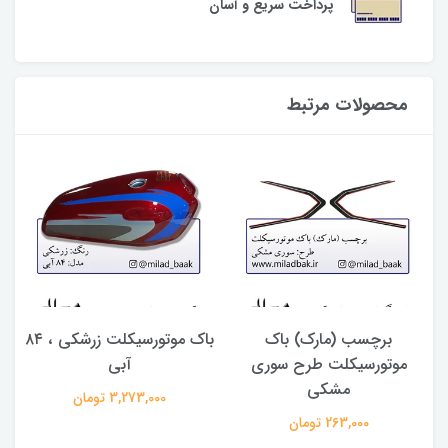
پرداخت سریع و آسان
محصولات مرتبط
برچسب (مارک) باک
باک موتورسیکلت زرشکی ، ۸۴
موتورسیکلت طرح سوری
آبی
مشکی
3,273,000 تومان
263,000 تومان