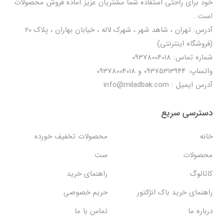
خود برای راحتی استفاده شما مشتریان عزیز آماده فروش محصولات
است .
آدرس: تهران ، شاهد شهر ، شهرک لاله ، خیابان بهاران ، پلاک ۲۰
(فروشگاه اینترنتی)
شماره تماس: 09378004018
واتساپ: 09375313944 و 09378004018
آدرس ایمیل : info@miladbak.com
دسترسی سریع
خانه
محصولات تخفیف خورده
محصولات
ست
کاتالوگ
راهنمای خرید
راهنمای خرید باک انژکتور
حریم خصوصی
درباره ما
تماس با ما