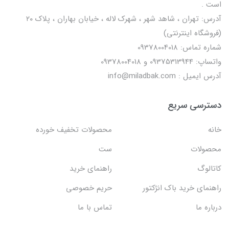
است .
آدرس: تهران ، شاهد شهر ، شهرک لاله ، خیابان بهاران ، پلاک ۲۰
(فروشگاه اینترنتی)
شماره تماس: 09378004018
واتساپ: 09375313944 و 09378004018
آدرس ایمیل : info@miladbak.com
دسترسی سریع
خانه
محصولات تخفیف خورده
محصولات
ست
کاتالوگ
راهنمای خرید
راهنمای خرید باک انژکتور
حریم خصوصی
درباره ما
تماس با ما