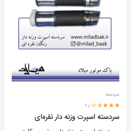
سردسته
از 4
سردسته اسپرت وزنه دار نقره‌ای