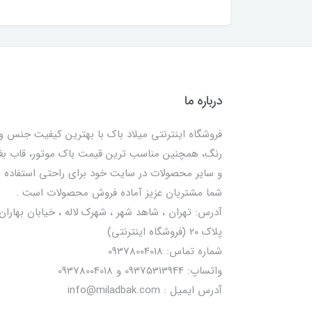
درباره ما
فروشگاه اینترنتی میلاد باک با بهترین کیفیت جنس و
رنگ، همچنین مناسب ترین قیمت باک موتور، قاب ب
و سایر محصولات در سایت خود برای راحتی استفاده
شما مشتریان عزیز آماده فروش محصولات است .
آدرس: تهران ، شاهد شهر ، شهرک لاله ، خیابان بهاران 
پلاک ۲۰ (فروشگاه اینترنتی)
شماره تماس: 09378004018
واتساپ: 09375313944 و 09378004018
آدرس ایمیل : info@miladbak.com