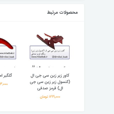
محصولات مرتبط
ورسیکلت آبی جوهر
کاور زیر زین سی جی ال
گلگیر ا
کویری شیشه ای
(کنسول زیر زین سی جی
1,033,000
ال) قرمز صدفی
3,273,0 تومان
899,000 تومان