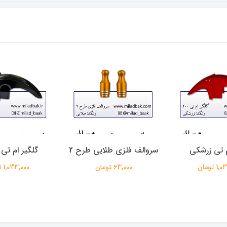
م تی زرشکی
سروالف فلزی طلایی طرح 2
گلگیر ام ت
 تومان
63,000 تومان
1,033,000 تومان