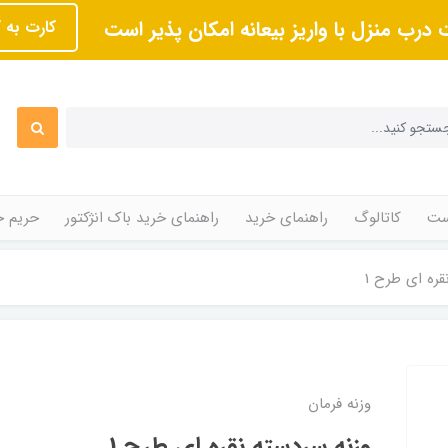
 درب منزل با واریز بیعانه امکان پذیر است
کارت به 
ت
کاتالوگ
راهنمای خرید
راهنمای خرید باک انژکتور
حریم 
قره ای طرح 1
وزنه فرمان
وزنه سردسته نقره ای طرح 1