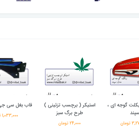
کلت گوجه ای ،
استیکر ( برچسب تزئینی )
قاب بغل سی جی
پند
طرح برگ سبز
1,033,000 تومان
 تومان
24,000 تومان