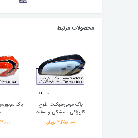
محصولات مرتبط
وتورسیکلت مشکی
باک موتورسیکلت طرح
باک موتورسی
سی بی قرمز شال
کاوازاکی ، مشکی و سفید
س
ایی میلادباک
3,458,000 تومان
3,273,000
3,458,0 تومان