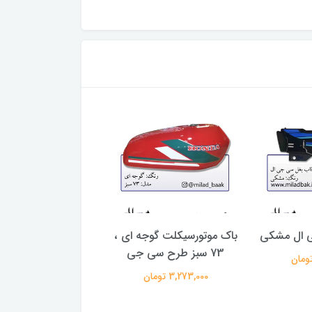
 ال مشکی
باک موتورسیکلت گوجه ای ،
باک موتورسیکلت نقر
73 سبز طرح سی جی
کاستوم مشکی
3,273,000 تومان
3,273,000 تومان