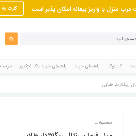
 درب منزل با واریز بیعانه امکان پذیر است
کارت به 
ت
کاتالوگ
راهنمای خرید
راهنمای خرید باک انژکتور
حریم 
ل ریگلاژدار طلایی
محصولات
میل فرمان رنتال ریگلاژدار طلایی