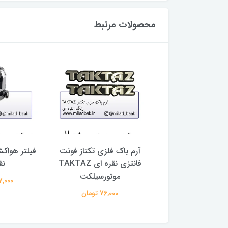
محصولات مرتبط
گزوز رنتال طلایی
آرم باک فلزی تکتاز فونت
فیلتر هواک
فانتزی نقره ای TAKTAZ
نق
260,000 تومان
موتورسیلکت
287,000 
76,000 تومان