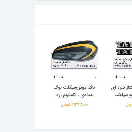
از نقره ای
باک موتورسیکلت نوک
بلوری طرح 1 سی دی ای
مدادی ، کاستوم زرد
640,000 تومان
3,273,000 تومان