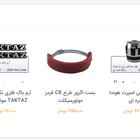
ش اسپرت هوندا
بست اگزوز طرح CB قرمز
آرم باک فلزی تکت
ره ای
موتورسیکلت
TAKTAZ موتورسیلکت
تومان
355,000 تومان
76,000 تومان