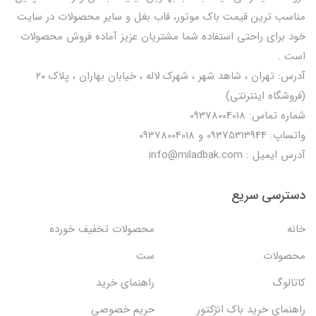
مناسب ترین قیمت باک موتور، قاب بغل و سایر محصولات در سایت
خود برای راحتی استفاده شما مشتریان عزیز آماده فروش محصولات
است .
آدرس: تهران ، شاهد شهر ، شهرک لاله ، خیابان بهاران ، پلاک ۲۰
(فروشگاه اینترنتی)
شماره تماس: 09378004018
واتساپ: 09375313944 و 09378004018
آدرس ایمیل : info@miladbak.com
دسترسی سریع
خانه
محصولات تخفیف خورده
محصولات
ست
کاتالوگ
راهنمای خرید
راهنمای خرید باک انژکتور
حریم خصوصی