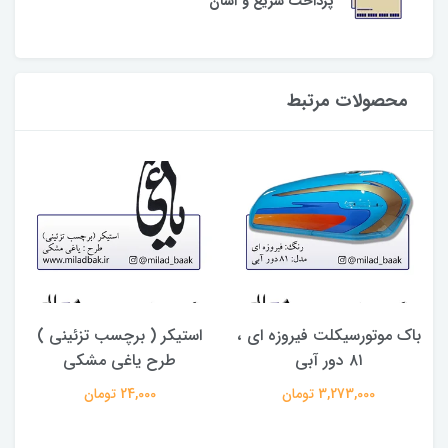
پرداخت سریع و آسان
محصولات مرتبط
باک موتورسیکلت فیروزه ای ،
استیکر ( برچسب تزئینی )
۸۱ دور آبی
طرح یاغی مشکی
3,273,000 تومان
24,000 تومان