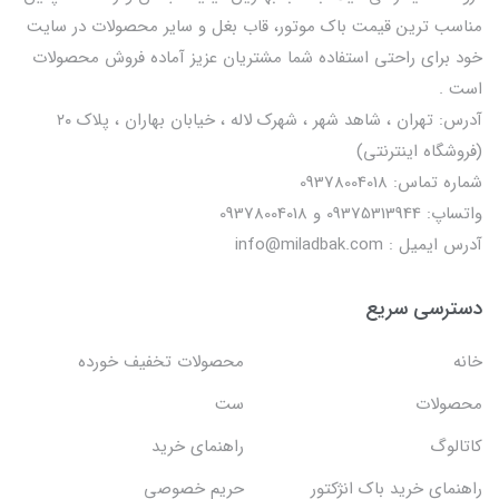
مناسب ترین قیمت باک موتور، قاب بغل و سایر محصولات در سایت
خود برای راحتی استفاده شما مشتریان عزیز آماده فروش محصولات
است .
آدرس: تهران ، شاهد شهر ، شهرک لاله ، خیابان بهاران ، پلاک ۲۰
(فروشگاه اینترنتی)
شماره تماس: 09378004018
واتساپ: 09375313944 و 09378004018
آدرس ایمیل : info@miladbak.com
دسترسی سریع
خانه
محصولات تخفیف خورده
محصولات
ست
کاتالوگ
راهنمای خرید
راهنمای خرید باک انژکتور
حریم خصوصی