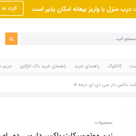
 درب منزل با واریز بیعانه امکان پذیر است
کارت به 
ت
کاتالوگ
راهنمای خرید
راهنمای خرید باک انژکتور
حریم 
لت باکس دار سی دی ای درجه A
محصولات
زین موتورسیکلت باکس دار سی دی ای د