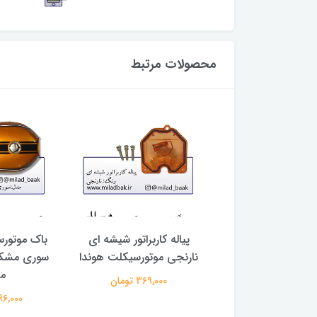
محصولات مرتبط
مع آبی طرح 2
پیاله کاربراتور شیشه ای
باک موتورس
نارنجی موتورسیکلت هوندا
سوری مشک
69,000 تومان
م
369,000 تومان
3,396,000