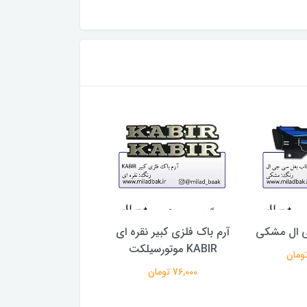
 ال مشکی
آرم باک فلزی کبیر نقره ای
استیکر ( برچسب تزئ
KABIR موتورسیلکت
طرح شماره 17
76,000 تومان
32,000 تومان