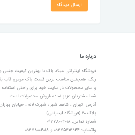
ارسال دیدگاه
درباره ما
فروشگاه اینترنتی میلاد باک با بهترین کیفیت جنس و
رنگ، همچنین مناسب ترین قیمت باک موتور، قاب ب
و سایر محصولات در سایت خود برای راحتی استفاده
شما مشتریان عزیز آماده فروش محصولات است .
آدرس: تهران ، شاهد شهر ، شهرک لاله ، خیابان بهاران 
پلاک ۲۰ (فروشگاه اینترنتی)
شماره تماس: 09378004018
واتساپ: 09375313944 و 09378004018