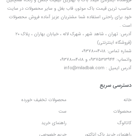
مناسب ترین قیمت باک موتور، قاب بغل و سایر محصولات در سایت
خود برای راحتی استفاده شما مشتریان عزیز آماده فروش محصولات
است .
آدرس: تهران ، شاهد شهر ، شهرک لاله ، خیابان بهاران ، پلاک ۲۰
(فروشگاه اینترنتی)
شماره تماس: 09378004018
واتساپ: 09375313944 و 09378004018
آدرس ایمیل : info@miladbak.com
دسترسی سریع
خانه
محصولات تخفیف خورده
محصولات
ست
کاتالوگ
راهنمای خرید
راهنمای خرید باک انژکتور
حریم خصوصی