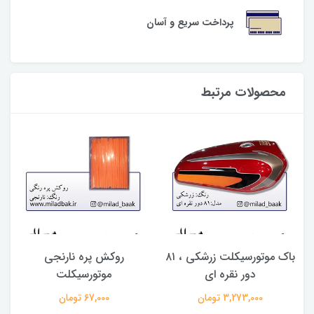
پرداخت سریع و آسان
محصولات مرتبط
باک موتورسیکلت زرشکی ، ۸۱
روکش پره نارنجی
دور نقره ای
موتورسیکلت
3,273,000 تومان
67,000 تومان