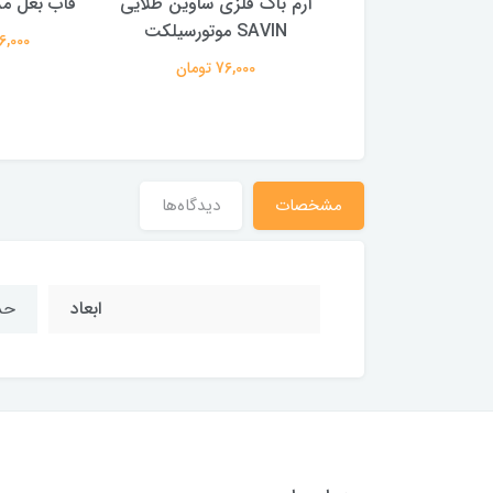
سب (مارک) باک
آرم باک فلزی ساوین طلایی
قاب بغل مد
یکلت طرح کاستوم
SAVIN موتورسیلکت
1,166,000
سبز
76,000 تومان
263,000 تومان
مشخصات
دیدگاه‌ها
ابعاد
حدوداً 7