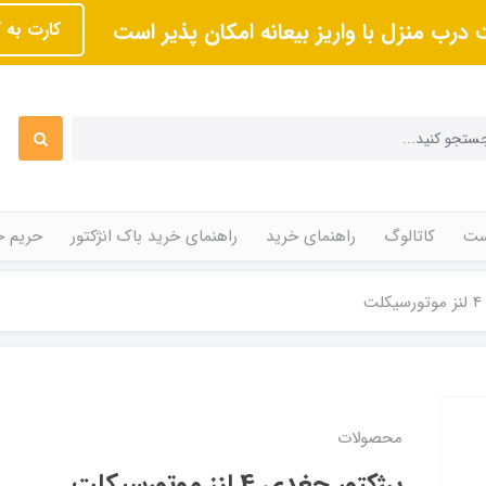
 درب منزل با واریز بیعانه امکان پذیر است
کارت به 
ت
کاتالوگ
راهنمای خرید
راهنمای خرید باک انژکتور
حریم 
ت
محصولات
پرژکتور جغدی 4 لنز موتورسیکلت