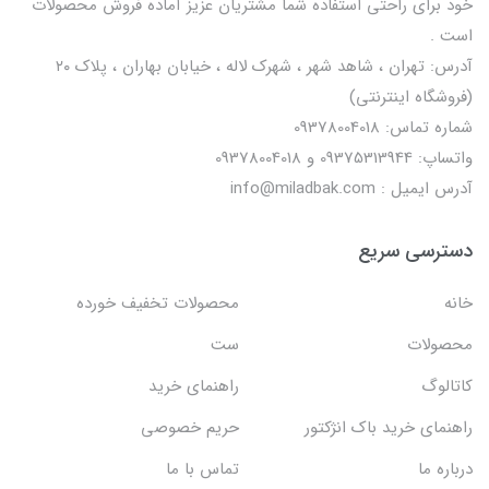
خود برای راحتی استفاده شما مشتریان عزیز آماده فروش محصولات
است .
آدرس: تهران ، شاهد شهر ، شهرک لاله ، خیابان بهاران ، پلاک ۲۰
(فروشگاه اینترنتی)
شماره تماس: 09378004018
واتساپ: 09375313944 و 09378004018
آدرس ایمیل : info@miladbak.com
دسترسی سریع
خانه
محصولات تخفیف خورده
محصولات
ست
کاتالوگ
راهنمای خرید
راهنمای خرید باک انژکتور
حریم خصوصی
درباره ما
تماس با ما