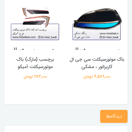
باک موتورسیکلت سی جی ال
برچسب (مارک) باک
کاربراتور ، مشکی
موتورسیکلت آمیکو
4,589,000 تومان
263,000 تومان
دیدگاه‌ها