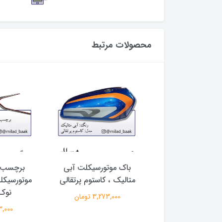
محصولات مرتبط
 ( برچسب تزئینی )
باک موتورسیکلت آبی
برچسب (
رح شماره 17
متالیک ، کاستوم پرتقالی
موتورسیک
نوک
32,000 تومان
3,273,000 تومان
263,000 