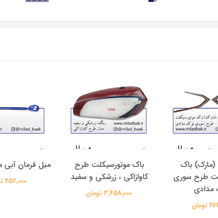
مارک) باک
باک موتورسیکلت طرح
میل فرمان آبی 
لت طرح سوری
کاوازاکی ، زرشکی و سفید
252,000 تومان
 مدادی
3,458,000 تومان
تومان