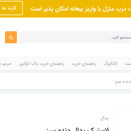
 درب منزل با واریز بیعانه امکان پذیر است
کارت به 
ت
کاتالوگ
راهنمای خرید
راهنمای خرید باک انژکتور
حریم 
نده سبز
پدال
لاستیک پدال دنده سبز