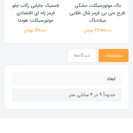
ی ، ۸۴
باک موتورسیکلت مشکی
لاستیک جاپایی رکاب جلو
پ
طرح سی بی قرمز شال طلایی
قرمز ژله ای اقتصادی
میلادباک
موتورسیکلت هوندا
3,458,000 تومان
148,000 تومان
مشخصات
دیدگاه‌ها
ابعاد
حدوداً 9 در 4 سانتی متر