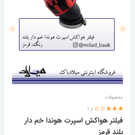
محصولات
از 2
فیلتر هواکش اسپرت هوندا خم دار
بلند قرمز