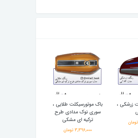
ت زرشکی ،
باک موتورسیکلت طلایی ،
باک موتورسیکلت نقر
سوری نوک مدادی طرح
۸۴ سبز
ترکیه ای مشکی
3,273,000 تومان
3,396,000 تومان