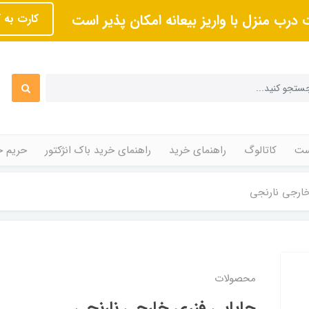
 درب منزل با واریز بیعانه امکان پذیر است
کارت به 
ت
کاتالوگ
راهنمای خرید
راهنمای خرید باک انژکتور
حریم 
خارجی نارنجی
محصولات
جاپایی فنری خارجی نارنجی