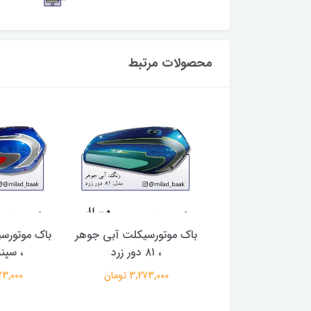
محصولات مرتبط
ک رنتال کروم آبی
باک موتورسیکلت آبی جوهر
باک موتورس
موتورسیکلت
، ۸۱ دور زرد
، سپن
417,000 تومان
3,273,000 تومان
3,273,000