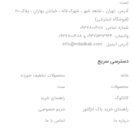
است .
آدرس: تهران ، شاهد شهر ، شهرک لاله ، خیابان بهاران ، پلاک ۲۰
(فروشگاه اینترنتی)
شماره تماس: 09378004018
واتساپ: 09375313944 و 09378004018
آدرس ایمیل : info@miladbak.com
دسترسی سریع
خانه
محصولات تخفیف خورده
محصولات
ست
کاتالوگ
راهنمای خرید
راهنمای خرید باک انژکتور
حریم خصوصی
درباره ما
تماس با ما