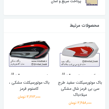
پرداخت سریع و آسان
محصولات مرتبط
باک موتورسیکلت سفید طرح
باک موتورسیکلت مشکی ،
سی بی قرمز شال مشکی
کاستوم قرمز
رنگ 
میلادباک
3,273,000 تومان
3,458,000 تومان