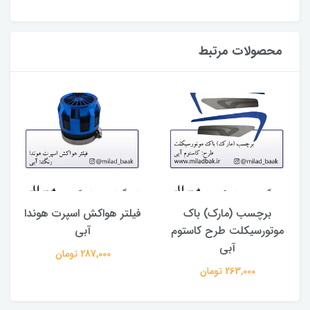
محصولات مرتبط
برچسب (مارک) باک
فیلتر هواکش اسپرت هوندا
ق
موتورسیکلت طرح کاستوم
آبی
آبی
287,000 تومان
263,000 تومان