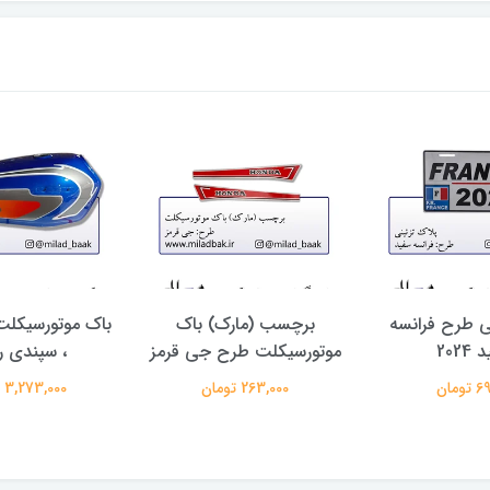
ی طرح فرانسه
برچسب (مارک) باک
باک موتورسیکلت
2024
موتورسیکلت طرح جی قرمز
، سپندی 
ومان
263,000 تومان
3,273,000 تومان