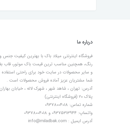
درباره ما
فروشگاه اینترنتی میلاد باک با بهترین کیفیت جنس و
رنگ، همچنین مناسب ترین قیمت باک موتور، قاب ب
و سایر محصولات در سایت خود برای راحتی استفاده
شما مشتریان عزیز آماده فروش محصولات است .
آدرس: تهران ، شاهد شهر ، شهرک لاله ، خیابان بهاران 
پلاک ۲۰ (فروشگاه اینترنتی)
شماره تماس: 09378004018
واتساپ: 09375313944 و 09378004018
آدرس ایمیل : info@miladbak.com