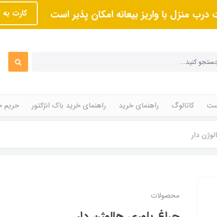
 درب منزل با واریز بیعانه امکان پذیر است
کارت به 
ت
کاتالوگ
راهنمای خرید
راهنمای خرید باک انژکتور
حریم 
لوژن دار
محصولات
چراغ بلوری هالوژن دار