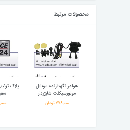
محصولات مرتبط
ک موتورسیکلت طرح
هولدر نگهدارنده موبایل
پلاک تزئین
HONDA
موتورسیکلت شارژردار
سفید 
456,000 تومان
778,000 تومان
69,000 ت