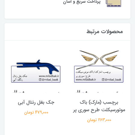
پرداخت سریع و آسان
محصولات مرتبط
برچسب (مارک) باک
جک بغل رنتال آبی
موتورسیکلت طرح سوری پر
479,000 تومان
263,000 تومان