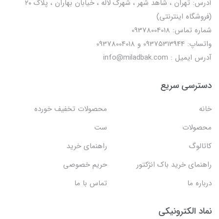
آدرس: تهران ، شاهد شهر ، شهرک لاله ، خیابان بهاران ، پلاک ۲۰
(فروشگاه اینترنتی)
شماره تماس: 09378004018
واتساپ: 09375313944 و 09378004018
آدرس ایمیل : info@miladbak.com
دسترسی سریع
خانه
محصولات تخفیف خورده
محصولات
ست
کاتالوگ
راهنمای خرید
راهنمای خرید باک انژکتور
حریم خصوصی
درباره ما
تماس با ما
نماد الکترونیکی