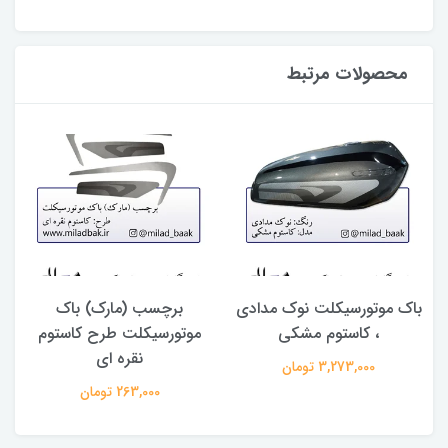
محصولات مرتبط
 ، 81
باک موتورسیکلت نوک مدادی
برچسب (مارک) باک
، کاستوم مشکی
موتورسیکلت طرح کاستوم
نقره ای
3,273,000 تومان
263,000 تومان