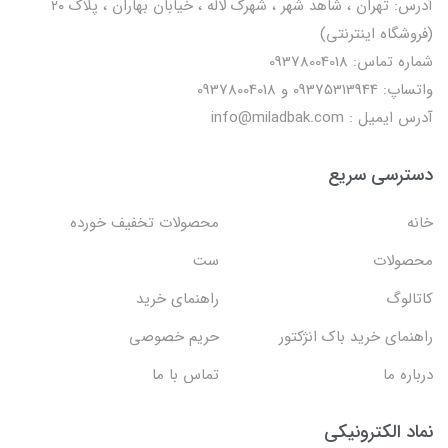
آدرس: تهران ، شاهد شهر ، شهرک لاله ، خیابان بهاران ، پلاک ۲۰
(فروشگاه اینترنتی)
شماره تماس: 09378004018
واتساپ: 09375313944 و 09378004018
آدرس ایمیل : info@miladbak.com
دسترسی سریع
خانه
محصولات تخفیف خورده
محصولات
ست
کاتالوگ
راهنمای خرید
راهنمای خرید باک انژکتور
حریم خصوصی
درباره ما
تماس با ما
نماد الکترونیکی