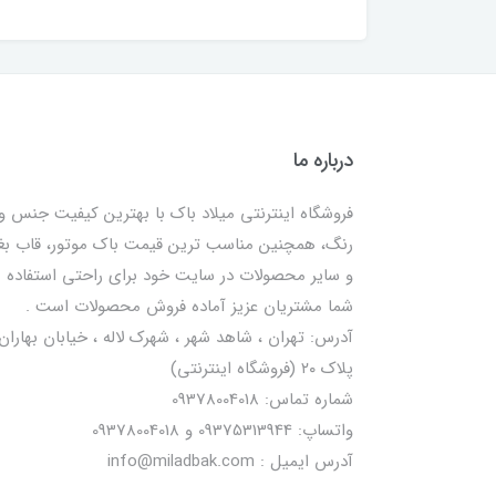
درباره ما
فروشگاه اینترنتی میلاد باک با بهترین کیفیت جنس و
رنگ، همچنین مناسب ترین قیمت باک موتور، قاب ب
و سایر محصولات در سایت خود برای راحتی استفاده
شما مشتریان عزیز آماده فروش محصولات است .
آدرس: تهران ، شاهد شهر ، شهرک لاله ، خیابان بهاران 
پلاک ۲۰ (فروشگاه اینترنتی)
شماره تماس: 09378004018
واتساپ: 09375313944 و 09378004018
آدرس ایمیل : info@miladbak.com