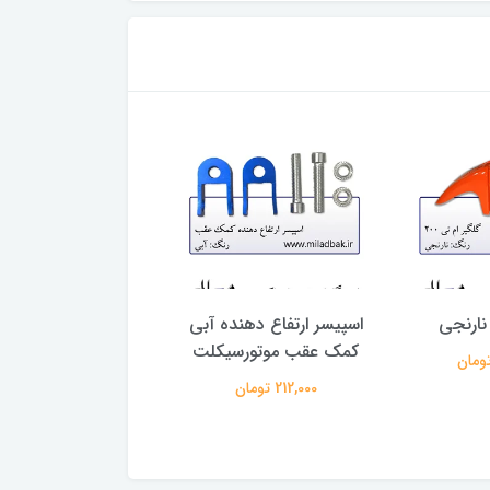
نارنجی
اسپیسر ارتفاع دهنده آبی
باک موتورسیکلت زر
کمک عقب موتورسیکلت
سوری پر طرح ترکیه ا
ای
212,000 تومان
3,327,000 تومان