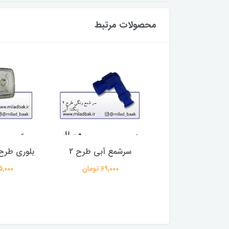
محصولات مرتبط
وتورسیکلت سفید
سرشمع آبی طرح 2
بلوری طرح 8 سی دی 
سی بی قرمز شال
69,000 تومان
625,000 
کی میلادباک
3,458,0 تومان