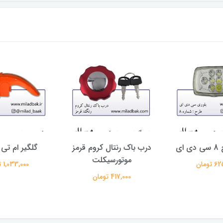
ای
درب باک رنتال کروم قرمز
گلگیر ام تی 
موتورسیکلت
تومان
1,033,000 تومان
417,000 تومان