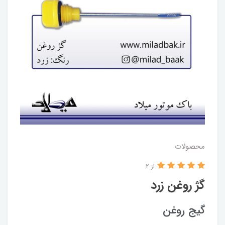
محصولات
از 2
گژ روغن زرد
گیج روغن