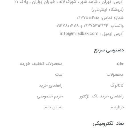
آدرس: تهران ، شاهد شهر ، شهرک لاله ، خیابان بهاران ، پلاک ۲۰
(فروشگاه اینترنتی)
شماره تماس: 09378004018
واتساپ: 09375313944 و 09378004018
آدرس ایمیل : info@miladbak.com
دسترسی سریع
خانه
محصولات تخفیف خورده
محصولات
ست
کاتالوگ
راهنمای خرید
راهنمای خرید باک انژکتور
حریم خصوصی
درباره ما
تماس با ما
نماد الکترونیکی