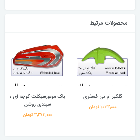
محصولات مرتبط
گلگیر ام تی فسفری
باک موتورسیکلت گوجه ای ،
سپندی روشن
1,033,000 تومان
3,273,000 تومان