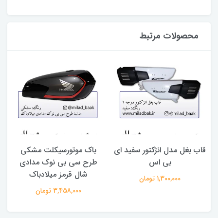
محصولات مرتبط
قاب بغل مدل انژکتور سفید ای
باک موتورسیکلت مشکی
ق
بی اس
طرح سی بی نوک مدادی
شال قرمز میلادباک
1,300,000 تومان
3,458,000 تومان