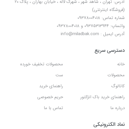
آدرس: تهران ، شاهد شهر ، شهرک لاله ، خیابان بهاران ، پلاک ۲۰
(فروشگاه اینترنتی)
شماره تماس: 09378004018
واتساپ: 09375313944 و 09378004018
آدرس ایمیل : info@miladbak.com
دسترسی سریع
خانه
محصولات تخفیف خورده
محصولات
ست
کاتالوگ
راهنمای خرید
راهنمای خرید باک انژکتور
حریم خصوصی
درباره ما
تماس با ما
نماد الکترونیکی