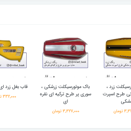
سیکلت زرد ،
باک موتورسیکلت زرشکی ،
قاب بغل زرد ای
ی طرح اسپرت
سوری پر طرح ترکیه ای نقره
332,000 تومان
شکی
ای
 تومان
3,327,000 تومان