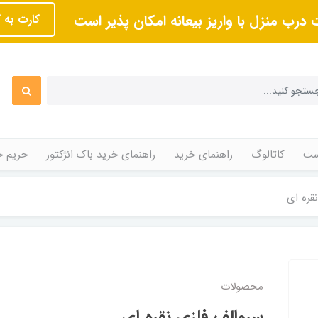
 درب منزل با واریز بیعانه امکان پذیر است
کارت به 
ت
کاتالوگ
راهنمای خرید
راهنمای خرید باک انژکتور
حریم 
ره‌ ای
محصولات
سروالف فلزی نقره‌ ای