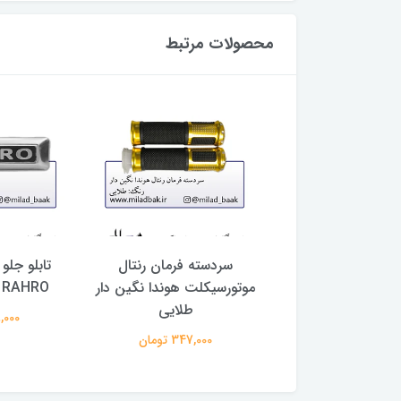
محصولات مرتبط
زیر زین سی جی ال
سردسته فرمان رنتال
تابلو جلو
ل زیر زین سی جی
موتورسیکلت هوندا نگین دار
RAHRO موتورسیکلت
ال) مشکی
طلایی
98,000 ت
899,000 تومان
347,000 تومان