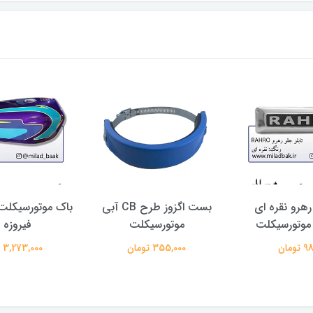
 رهرو نقره ای
بست اگزوز طرح CB آبی
موتورسیکلت
فیروزه 
ومان
355,000 تومان
3,273,000 تومان