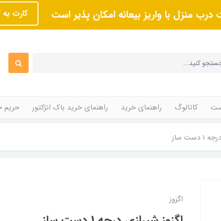
 درب منزل با واریز بیعانه امکان پذیر است
کارت به 
ت
کاتالوگ
راهنمای خرید
راهنمای خرید باک انژکتور
حریم 
دست ساز
اگزوز
اگزوز شیرازی درجه 1 دست ساز