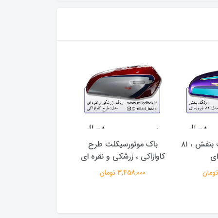
باک موتورسیکلت بنفش ، ۸۱
باک موتورسیکلت طرح
استیکر ( برچسب تزئ
ای
کاوازاکی ، زرشکی و نقره ای
طرح برگ سبز
3,458,000 تومان
24,000 تومان