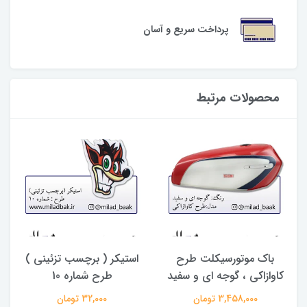
پرداخت سریع و آسان
محصولات مرتبط
باک موتورسیکلت طرح
استیکر ( برچسب تزئینی )
س
کاوازاکی ، گوجه ای و سفید
طرح شماره 10
3,458,000 تومان
32,000 تومان