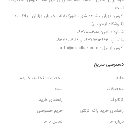
است .
آدرس: تهران ، شاهد شهر ، شهرک لاله ، خیابان بهاران ، پلاک ۲۰
(فروشگاه اینترنتی)
شماره تماس: 09378004018
واتساپ: 09375313944 و 09378004018
آدرس ایمیل : info@miladbak.com
دسترسی سریع
خانه
محصولات تخفیف خورده
محصولات
ست
کاتالوگ
راهنمای خرید
راهنمای خرید باک انژکتور
حریم خصوصی
درباره ما
تماس با ما