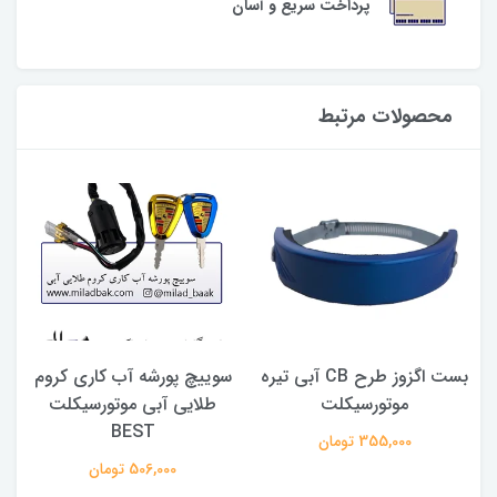
پرداخت سریع و آسان
محصولات مرتبط
بست اگزوز طرح CB آبی تیره
سوییچ پورشه آب کاری کروم
ق
موتورسیکلت
طلایی آبی موتورسیکلت
BEST
355,000 تومان
506,000 تومان