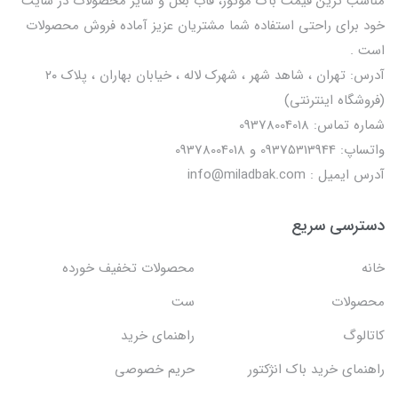
مناسب ترین قیمت باک موتور، قاب بغل و سایر محصولات در سایت
خود برای راحتی استفاده شما مشتریان عزیز آماده فروش محصولات
است .
آدرس: تهران ، شاهد شهر ، شهرک لاله ، خیابان بهاران ، پلاک ۲۰
(فروشگاه اینترنتی)
شماره تماس: 09378004018
واتساپ: 09375313944 و 09378004018
آدرس ایمیل : info@miladbak.com
دسترسی سریع
خانه
محصولات تخفیف خورده
محصولات
ست
کاتالوگ
راهنمای خرید
راهنمای خرید باک انژکتور
حریم خصوصی