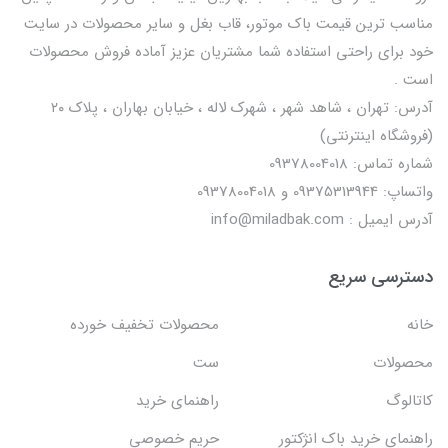
مناسب ترین قیمت باک موتور، قاب بغل و سایر محصولات در سایت
خود برای راحتی استفاده شما مشتریان عزیز آماده فروش محصولات
است .
آدرس: تهران ، شاهد شهر ، شهرک لاله ، خیابان بهاران ، پلاک ۲۰
(فروشگاه اینترنتی)
شماره تماس: 09378004018
واتساپ: 09375313944 و 09378004018
آدرس ایمیل : info@miladbak.com
دسترسی سریع
خانه
محصولات تخفیف خورده
محصولات
ست
کاتالوگ
راهنمای خرید
راهنمای خرید باک انژکتور
حریم خصوصی