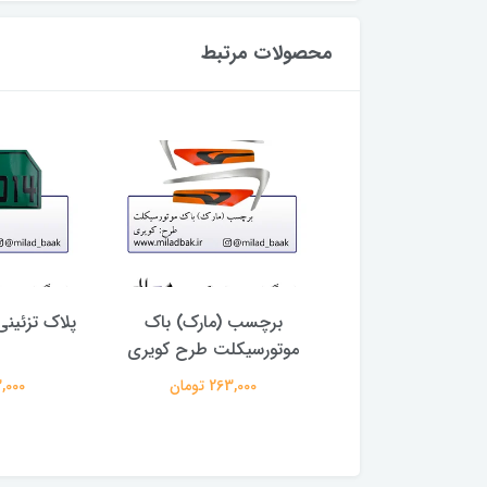
محصولات مرتبط
ل زرشکی ای بی اس
برچسب (مارک) باک
2
موتورسیکلت طرح کویری
332,000 تومان
263,000 تومان
63,000 ت