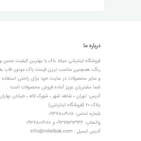
درباره ما
فروشگاه اینترنتی میلاد باک با بهترین کیفیت جنس و
رنگ، همچنین مناسب ترین قیمت باک موتور، قاب ب
و سایر محصولات در سایت خود برای راحتی استفاده
شما مشتریان عزیز آماده فروش محصولات است .
آدرس: تهران ، شاهد شهر ، شهرک لاله ، خیابان بهاران 
پلاک ۲۰ (فروشگاه اینترنتی)
شماره تماس: 09378004018
واتساپ: 09375313944 و 09378004018
آدرس ایمیل : info@miladbak.com