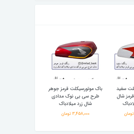
لت سفید
باک موتورسیکلت قرمز جوهر
آینه رنتال مدل خ
رمز شال
طرح سی بی نوک مدادی
سفید قابل تنظی
دباک
شال زرد میلادباک
موتورسیکلت
3,458,000 تومان
850,000 تومان