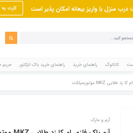
 درب منزل با واریز بیعانه امکان پذیر است
کارت به 
ت
کاتالوگ
راهنمای خرید
راهنمای خرید باک انژکتور
حریم 
د طلایی MKZ موتورسیلکت
آرم و مارک
آرم باک فلزی ام کا زد طلایی MKZ موتورسیلکت