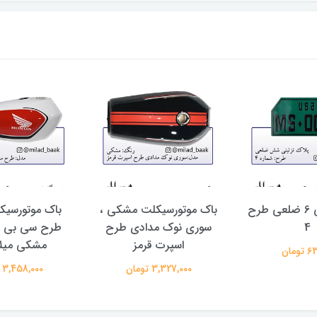
پلاک تزئینی 6 ضلعی طرح
باک موتورسیکلت مشکی ،
باک موتورسیک
4
سوری نوک مدادی طرح
طرح سی بی ق
اسپرت قرمز
مشکی میلا
ومان
3,327,000 تومان
3,458,000 تومان