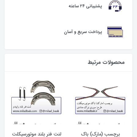
پشتیبانی ۲۴ ساعته
پرداخت سریع و آسان
محصولات مرتبط
برچسب (مارک) باک
لنت فنر بلند موتورسیکلت