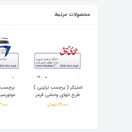
محصولات مرتبط
ورسیکلت گوجه ای ،
استیکر ( برچسب تزئینی )
برچسب (
سپند قرمز
طرح تنهای وحشی قرمز
موتورسیکلت 
3,273,0 تومان
24,000 تومان
263,000 