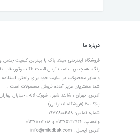
درباره ما
فروشگاه اینترنتی میلاد باک با بهترین کیفیت جنس و
رنگ، همچنین مناسب ترین قیمت باک موتور، قاب ب
و سایر محصولات در سایت خود برای راحتی استفاده
شما مشتریان عزیز آماده فروش محصولات است .
آدرس: تهران ، شاهد شهر ، شهرک لاله ، خیابان بهاران 
پلاک ۲۰ (فروشگاه اینترنتی)
شماره تماس: 09378004018
واتساپ: 09375313944 و 09378004018
آدرس ایمیل : info@miladbak.com