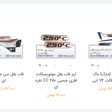
مارک) باک
آرم قاب بغل موتورسیکلت
قاب بغل سی جی
74 آبی
فلزی چسبی 250 CC نقره
ای
ای
تومان
1,033,000 تومان
67,000 تومان