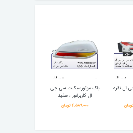
 ال نقره
باک موتورسیکلت سی جی
برچسب (مارک) ب
ال کاربراتور ، سفید
موتورسیکلت طرح ک
سفید
4,589,000 تومان
263,000 تومان