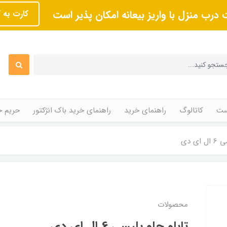
 درب منزل با واریز بیعانه امکان پذیر است
کارت به 
ت
کاتالوگ
راهنمای خرید
راهنمای خرید باک انژکتور
حریم 
ی دی
محصولات
تابلو جلو پلیسی 6 ال ای دی