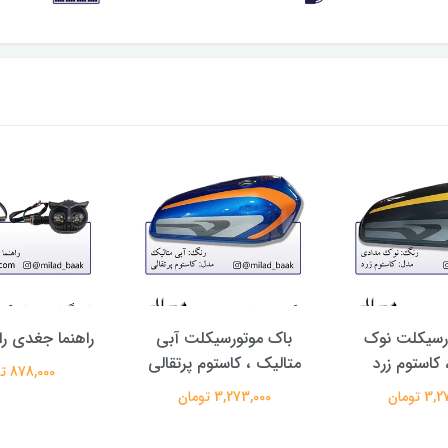
رسیکلت نوک
باک موتورسیکلت آبی
راهنما جغدی را
 کاستوم زرد
متالیک ، کاستوم پرتقالی
878,000 تومان
 تومان
3,273,000 تومان