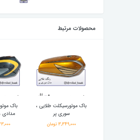
محصولات مرتبط
 مدل ام تی ، قرمز
باک موتورسیکلت طلایی ،
باک موتو
سوری پر
مدادی ،
1,166,000 تومان
3,349,000 تومان
3,273,000