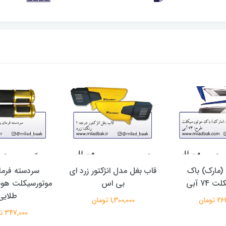
مارک) باک
قاب بغل مدل انژکتور زرد ای
سردسته فرما
74 آبی
بی اس
موتورسیکلت هوند
طلایی
تومان
1,300,000 تومان
347,000 تومان