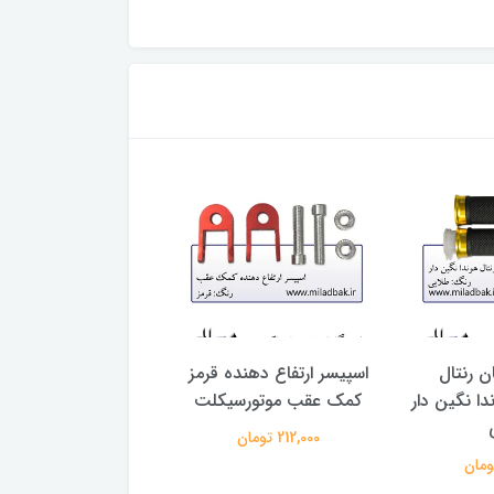
ن رنتال
اسپیسر ارتفاع دهنده قرمز
باک موتورسیکلت ز
ا نگین دار
کمک عقب موتورسیکلت
کاستوم آبی
212,000 تومان
3,273,000 تومان