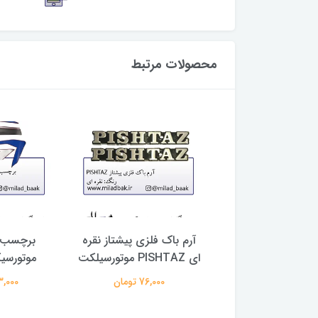
محصولات مرتبط
باک موتورسیکلت سفید ، ۷۴
آرم باک فلزی پیشتاز نقره
برچسب (
آبی
ای PISHTAZ موتورسیلکت
موتورسیکلت 
3,273,0 تومان
76,000 تومان
263,000 