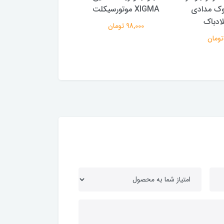
ک مدادی
XIGMA موتورسیکلت
، کویری
ادباک
98,000 تومان
3,273,000 تومان