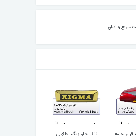
ت سریع و آسان
 قرمز جوهر
تابلو جلو زیگما طلایی
باک موتورسیکلت باد