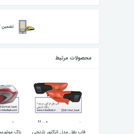
تضمین کی
محصولات مرتبط
وتورسیکلت سفید ،
قاب بغل مدل انژکتور نارنجی
باک موتورسی