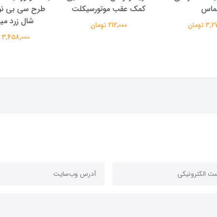
لماس
کمک عقب موتورسیکلت
طرح سی بی نو
شال زرد میل
 تومان
212,000 تومان
3,458,000 تومان