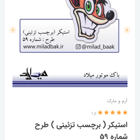
آرم و مارک
از 1
استیکر ( برچسب تزئینی ) طرح
شماره 59