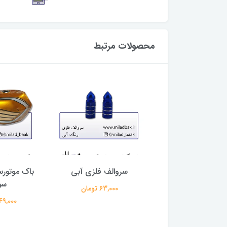
محصولات مرتبط
 ( برچسب تزئینی )
سروالف فلزی آبی
باک موتورس
رح برگ سبز
سو
63,000 تومان
24,000 تومان
3,349,000