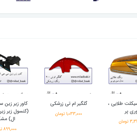
یکلت طلایی ،
گلگیر ام تی زرشکی
کاور زیر زین 
ری پر
(کنسول زیر ز
1,033,000 تومان
ال) مش
 تومان
899,000 تومان