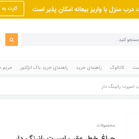
 درب منزل با واریز بیعانه امکان پذیر است
کارت به 
ت
کاتالوگ
راهنمای خرید
راهنمای خرید باک انژکتور
حریم 
 اسپرت رانینگ دار
محصولات
چراغ خطر عقب اسپرت رانینگ دار