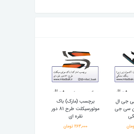
سی جی ال
برچسب (مارک) باک
سوت اگزوز رنتال ق
ین سی جی
موتورسیکلت طرح 81 دور
260,000 تومان
کی
نقره ای
263,000 تومان