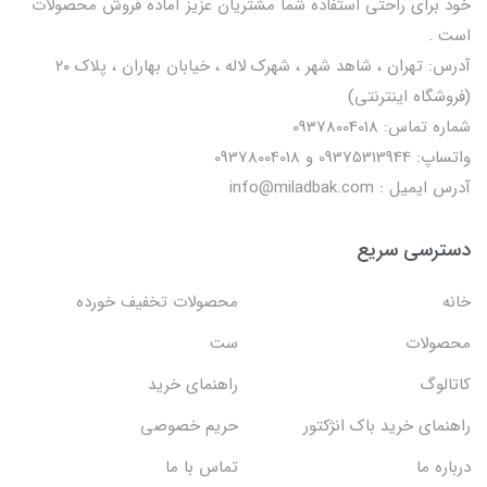
خود برای راحتی استفاده شما مشتریان عزیز آماده فروش محصولات
است .
آدرس: تهران ، شاهد شهر ، شهرک لاله ، خیابان بهاران ، پلاک ۲۰
(فروشگاه اینترنتی)
شماره تماس: 09378004018
واتساپ: 09375313944 و 09378004018
آدرس ایمیل : info@miladbak.com
دسترسی سریع
خانه
محصولات تخفیف خورده
محصولات
ست
کاتالوگ
راهنمای خرید
راهنمای خرید باک انژکتور
حریم خصوصی
درباره ما
تماس با ما