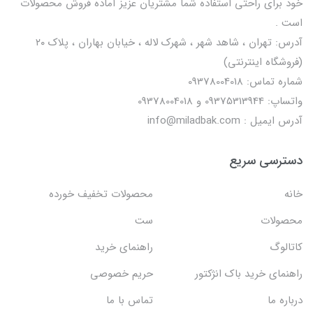
خود برای راحتی استفاده شما مشتریان عزیز آماده فروش محصولات
است .
آدرس: تهران ، شاهد شهر ، شهرک لاله ، خیابان بهاران ، پلاک ۲۰
(فروشگاه اینترنتی)
شماره تماس: 09378004018
واتساپ: 09375313944 و 09378004018
آدرس ایمیل : info@miladbak.com
دسترسی سریع
خانه
محصولات تخفیف خورده
محصولات
ست
کاتالوگ
راهنمای خرید
راهنمای خرید باک انژکتور
حریم خصوصی
درباره ما
تماس با ما