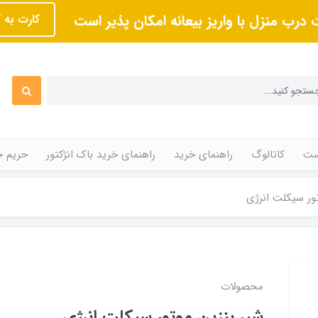
 درب منزل با واریز بیعانه امکان پذیر است
کارت به 
ت
کاتالوگ
راهنمای خرید
راهنمای خرید باک انژکتور
حریم 
ور سیکلت انرژی
محصولات
شیر بنزین موتور سیکلت انرژی