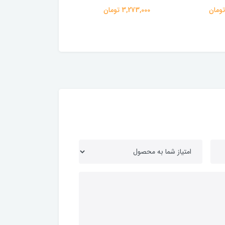
قرمز
3,273,000 تومان
263,000 تومان