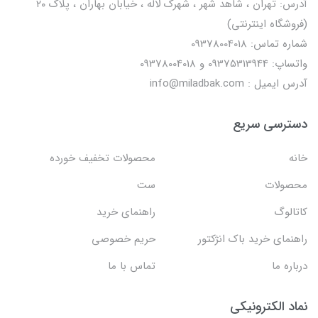
آدرس: تهران ، شاهد شهر ، شهرک لاله ، خیابان بهاران ، پلاک ۲۰
(فروشگاه اینترنتی)
شماره تماس: 09378004018
واتساپ: 09375313944 و 09378004018
آدرس ایمیل : info@miladbak.com
دسترسی سریع
خانه
محصولات تخفیف خورده
محصولات
ست
کاتالوگ
راهنمای خرید
راهنمای خرید باک انژکتور
حریم خصوصی
درباره ما
تماس با ما
نماد الکترونیکی