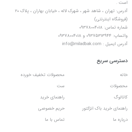
است .
آدرس: تهران ، شاهد شهر ، شهرک لاله ، خیابان بهاران ، پلاک ۲۰
(فروشگاه اینترنتی)
شماره تماس: 09378004018
واتساپ: 09375313944 و 09378004018
آدرس ایمیل : info@miladbak.com
دسترسی سریع
خانه
محصولات تخفیف خورده
محصولات
ست
کاتالوگ
راهنمای خرید
راهنمای خرید باک انژکتور
حریم خصوصی
درباره ما
تماس با ما