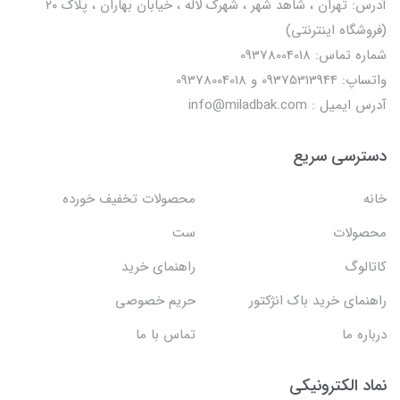
آدرس: تهران ، شاهد شهر ، شهرک لاله ، خیابان بهاران ، پلاک ۲۰
(فروشگاه اینترنتی)
شماره تماس: 09378004018
واتساپ: 09375313944 و 09378004018
آدرس ایمیل : info@miladbak.com
دسترسی سریع
خانه
محصولات تخفیف خورده
محصولات
ست
کاتالوگ
راهنمای خرید
راهنمای خرید باک انژکتور
حریم خصوصی
درباره ما
تماس با ما
نماد الکترونیکی