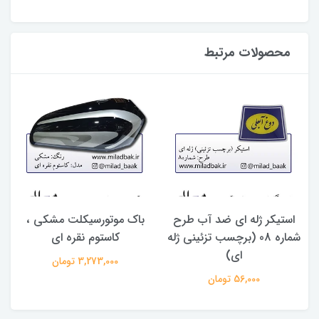
محصولات مرتبط
استیکر ژله ای ضد آب طرح
باک موتورسیکلت مشکی ،
ق
شماره 08 (برچسب تزئینی ژله
کاستوم نقره ای
ای)
3,273,000 تومان
56,000 تومان