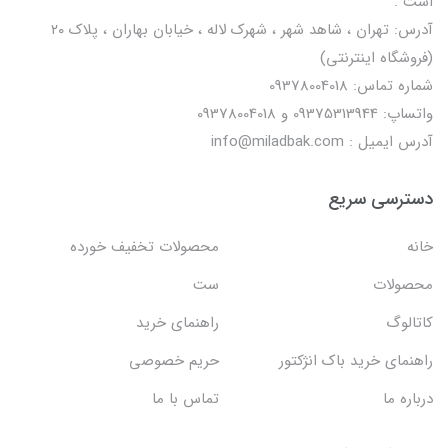
است .
آدرس: تهران ، شاهد شهر ، شهرک لاله ، خیابان بهاران ، پلاک ۲۰
(فروشگاه اینترنتی)
شماره تماس: 09378004018
واتساپ: 09375313944 و 09378004018
آدرس ایمیل : info@miladbak.com
دسترسی سریع
خانه
محصولات تخفیف خورده
محصولات
ست
کاتالوگ
راهنمای خرید
راهنمای خرید باک انژکتور
حریم خصوصی
درباره ما
تماس با ما