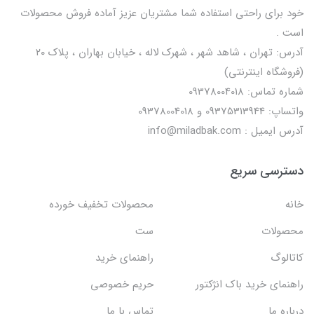
خود برای راحتی استفاده شما مشتریان عزیز آماده فروش محصولات
است .
آدرس: تهران ، شاهد شهر ، شهرک لاله ، خیابان بهاران ، پلاک ۲۰
(فروشگاه اینترنتی)
شماره تماس: 09378004018
واتساپ: 09375313944 و 09378004018
آدرس ایمیل : info@miladbak.com
دسترسی سریع
خانه
محصولات تخفیف خورده
محصولات
ست
کاتالوگ
راهنمای خرید
راهنمای خرید باک انژکتور
حریم خصوصی
درباره ما
تماس با ما