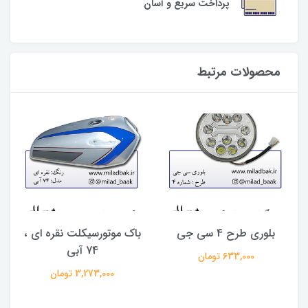
پرداخت سریع و آسان
محصولات مرتبط
بلوری طرح 4 سی جی
باک موتورسیکلت نقره ای ،
74 آبی
633,000 تومان
3,273,000 تومان