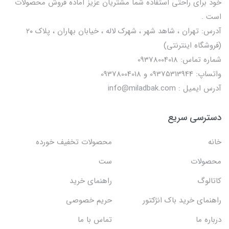
خود برای راحتی استفاده شما مشتریان عزیز آماده فروش محصولات
است .
آدرس: تهران ، شاهد شهر ، شهرک لاله ، خیابان بهاران ، پلاک ۲۰
(فروشگاه اینترنتی)
شماره تماس: 09378004018
واتساپ: 09375313944 و 09378004018
آدرس ایمیل : info@miladbak.com
دسترسی سریع
خانه
محصولات تخفیف خورده
محصولات
ست
کاتالوگ
راهنمای خرید
راهنمای خرید باک انژکتور
حریم خصوصی
درباره ما
تماس با ما